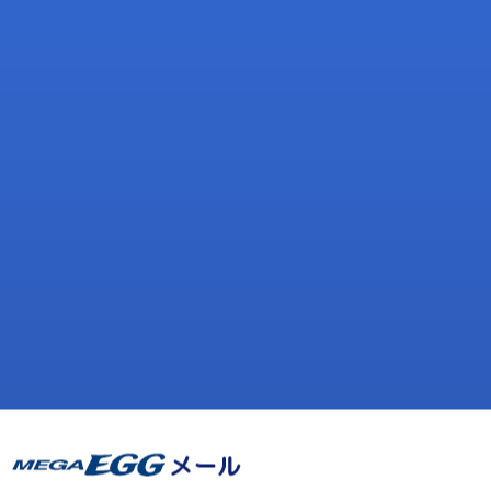
WEB
メ
ー